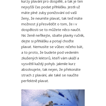
kurzy plavání pro dospělé, a tak je ten
nejvyšší čas podat přihlášku. Jestli už
máte plné zuby ponižování od vaší
ženy, že neumíte plavat, tak teď máte
možnost jí přesvědčit o tom, že i v
dospělosti se to můžete něco naučit.
Nic ženě neříkejte, sbalte plavky ručník,
dejte si přihlášku a potají choďte
plavat. Nemusíte se vůbec ničeho bát,
a to proto, že budete pod vedením
zkušených lektorů, kteří vám ukáží a
vysvětlí každý pohyb. Jakmile kurz
absolvujete, tak nejen, že překonáte
strach z plavání, ale také se naučíte
perfektně plavat.