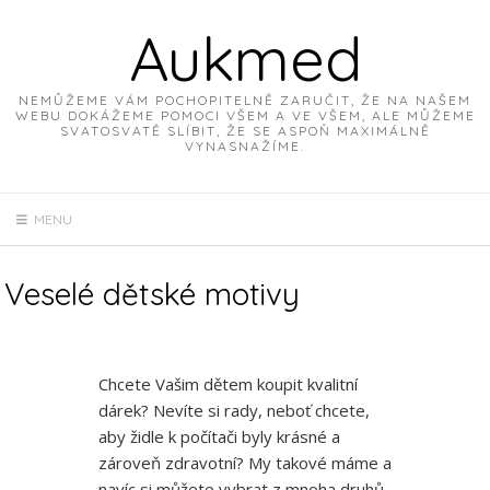
Skip
Aukmed
to
content
NEMŮŽEME VÁM POCHOPITELNĚ ZARUČIT, ŽE NA NAŠEM
WEBU DOKÁŽEME POMOCI VŠEM A VE VŠEM, ALE MŮŽEME
SVATOSVATĚ SLÍBIT, ŽE SE ASPOŇ MAXIMÁLNĚ
VYNASNAŽÍME.
MENU
Veselé dětské motivy
Chcete Vašim dětem koupit kvalitní
dárek? Nevíte si rady, neboť chcete,
aby židle k počítači byly krásné a
zároveň zdravotní? My takové máme a
navíc si můžete vybrat z mnoha druhů