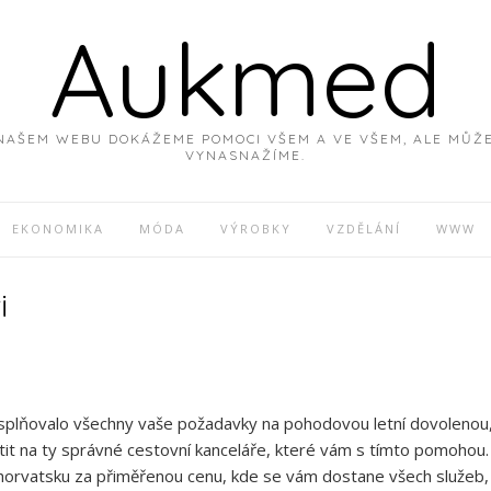
Aukmed
NAŠEM WEBU DOKÁŽEME POMOCI VŠEM A VE VŠEM, ALE MŮŽEM
VYNASNAŽÍME.
EKONOMIKA
MÓDA
VÝROBKY
VZDĚLÁNÍ
WWW
i
y splňovalo všechny vaše požadavky na pohodovou letní dovolenou,
rátit na ty správné cestovní kanceláře, které vám s tímto pomoho
horvatsku za přiměřenou cenu, kde se vám dostane všech služeb,