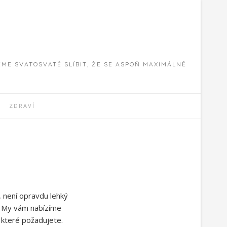
E SVATOSVATĚ SLÍBIT, ŽE SE ASPOŇ MAXIMÁLNĚ
ZDRAVÍ
 není opravdu lehký
u. My vám nabízíme
 které požadujete.