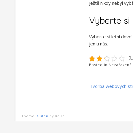
Ještě nikdy nebyl výb
Vyberte si
Vyberte si letní dovo
jen u nás.
2.
Posted in Nezařazené
Navigace
Tvorba webových st
pro
příspěvek
Theme:
Guten
by Kaira