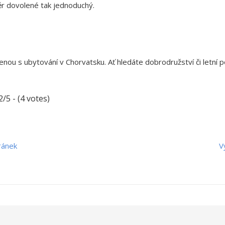
ěr dovolené tak jednoduchý.
lenou s
ubytování v Chorvatsku
. Ať hledáte dobrodružství či letní
2/5 - (4 votes)
ránek
V