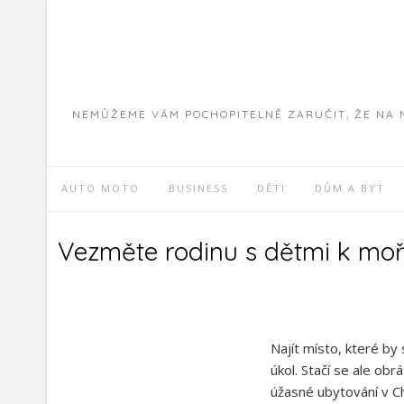
Skip
to
content
NEMŮŽEME VÁM POCHOPITELNĚ ZARUČIT, ŽE NA 
AUTO MOTO
BUSINESS
DĚTI
DŮM A BYT
Vezměte rodinu s dětmi k moř
Najít místo, které b
úkol. Stačí se ale ob
úžasné ubytování v C