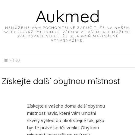
Skip
Aukmed
to
content
NEMŮŽEME VÁM POCHOPITELNĚ ZARUČIT, ŽE NA NAŠEM
WEBU DOKÁŽEME POMOCI VŠEM A VE VŠEM, ALE MŮŽEME
SVATOSVATĚ SLÍBIT, ŽE SE ASPOŇ MAXIMÁLNĚ
VYNASNAŽÍME.
MENU
Získejte další obytnou místnost
Získejte u vašeho domu další obytnou
místnost navíc, která vám umožní
skvělý výhled do okolí stejně tak, jako
byste právě seděli venku. Obytnou
místnost lze využít po celý rok.