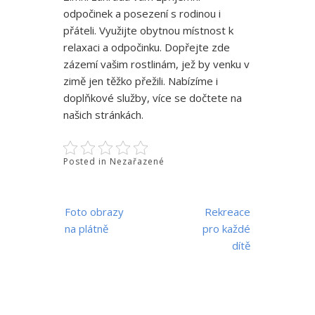
odpočinek a posezení s rodinou i
přáteli. Využijte obytnou místnost k
relaxaci a odpočinku. Dopřejte zde
zázemí vašim rostlinám, jež by venku v
zimě jen těžko přežili. Nabízíme i
doplňkové služby, více se dočtete na
našich stránkách.
Posted in Nezařazené
Navigace
Foto obrazy
Rekreace
pro
na plátně
pro každé
příspěvek
dítě