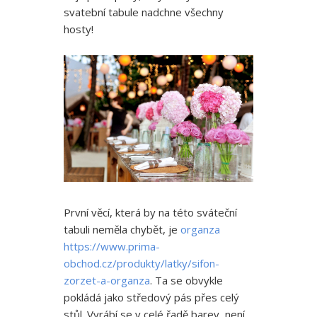
svatební tabule nadchne všechny
hosty!
První věcí, která by na této sváteční
tabuli neměla chybět, je
organza
https://www.prima-
obchod.cz/produkty/latky/sifon-
zorzet-a-organza
. Ta se obvykle
pokládá jako středový pás přes celý
stůl. Vyrábí se v celé řadě barev, není