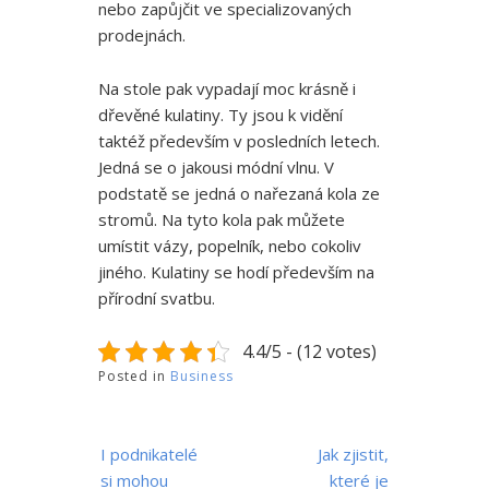
nebo zapůjčit ve specializovaných
prodejnách.
Na stole pak vypadají moc krásně i
dřevěné kulatiny. Ty jsou k vidění
taktéž především v posledních letech.
Jedná se o jakousi módní vlnu. V
podstatě se jedná o nařezaná kola ze
stromů. Na tyto kola pak můžete
umístit vázy, popelník, nebo cokoliv
jiného. Kulatiny se hodí především na
přírodní svatbu.
4.4/5 - (12 votes)
Posted in
Business
Navigace
I podnikatelé
Jak zjistit,
pro
si mohou
které je