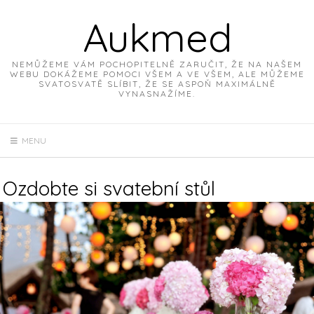
Skip
Aukmed
to
content
NEMŮŽEME VÁM POCHOPITELNĚ ZARUČIT, ŽE NA NAŠEM
WEBU DOKÁŽEME POMOCI VŠEM A VE VŠEM, ALE MŮŽEME
SVATOSVATĚ SLÍBIT, ŽE SE ASPOŇ MAXIMÁLNĚ
VYNASNAŽÍME.
MENU
Ozdobte si svatební stůl