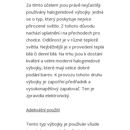
Za tímto účelem jsou právě nejčastěji
používány halogenidové výbojky. Jedná
se o typ, který poskytuje nejvíce
přirozené světlo. Z tohoto důvodu
nachází uplatnění i na přechodech pro
chodce. Odlišnost je v různé teplotě
světla. Nejběžnější je v provedení teplá
bílá či denní bílá. Na trhu jsou k dostání
kvalitní a velmi moderní
halogenidové
výbojky
, které mají velice dobré
podání barev. K provozu tohoto druhu
výbojky je zapotřeí předřadník a
vysokonapěťový zapalovač. Ten je
zpravidla elektronický.
Adekvátní použití
Tento typ výbojky je používán všude