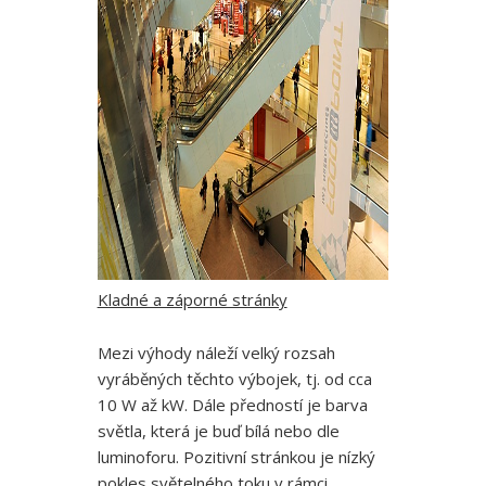
Kladné a záporné stránky
Mezi výhody náleží velký rozsah
vyráběných těchto výbojek, tj. od cca
10 W až kW. Dále předností je barva
světla, která je buď bílá nebo dle
luminoforu. Pozitivní stránkou je nízký
pokles světelného toku v rámci